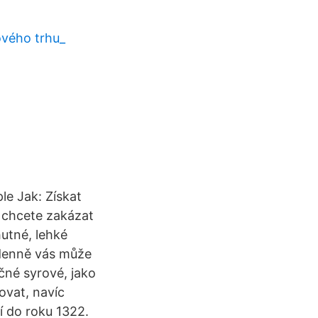
ového trhu_
le Jak: Získat
 chcete zakázat
utné, lehké
 denně vás může
čné syrové, jako
ovat, navíc
í do roku 1322.