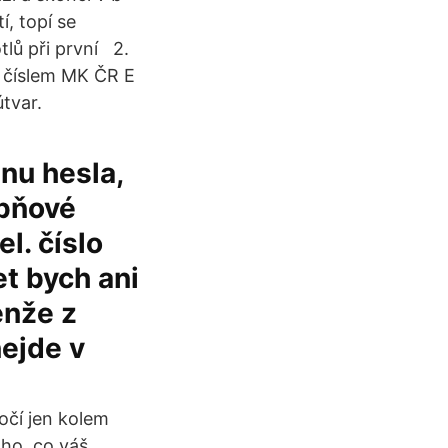
, topí se
tlů při první 2.
i číslem MK ČR E
tvar.
nu hesla,
upňové
l. číslo
t bych ani
enže z
nejde v
očí jen kolem
ho, co váš