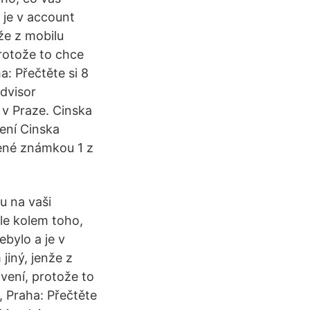
 je v account
nže z mobilu
protože to chce
: Přečtěte si 8
advisor
 v Praze. Cinska
zení Cinska
ené známkou 1 z
u na vaši
le kolem toho,
bylo a je v
jiný, jenže z
avení, protože to
 Praha: Přečtěte