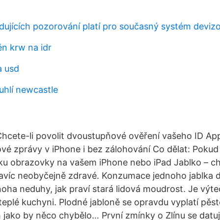
t
edujících pozorování platí pro současný systém deviz
n krw na idr
a usd
uhlí newcastle
Chcete-li povolit dvoustupňové ověření vašeho ID App
vé zprávy v iPhone i bez zálohování Co dělat: Pokud
u obrazovky na vašem iPhone nebo iPad Jablko – ch
 navíc neobyčejně zdravé. Konzumace jednoho jablka
oha neduhy, jak praví stará lidová moudrost. Je výte
teplé kuchyni. Plodné jabloně se opravdu vyplatí pěst
 jako by něco chybělo… První zmínky o Zlínu se datuj