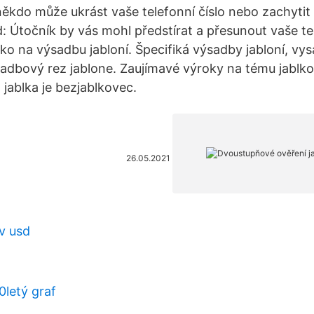
 někdo může ukrást vaše telefonní číslo nebo zachytit
: Útočník by vás mohl předstírat a přesunout vaše tel
o na výsadbu jabloní. Špecifiká výsadby jabloní, vys
adbový rez jablone. Zaujímavé výroky na tému jablk
 jablka je bezjablkovec.
26.05.2021
 v usd
0letý graf