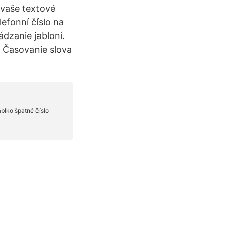
 vaše textové
efonní číslo na
ádzanie jabloní.
o Časovanie slova