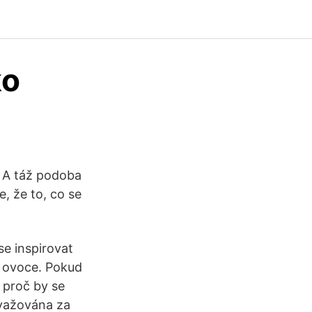
ko
. A táž podoba
e, že to, co se
se inspirovat
é ovoce. Pokud
 proč by se
ovažována za