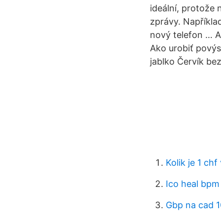
ideální, protože
zprávy. Například
nový telefon … Ak
Ako urobiť povýs
jablko Červík bez
Kolik je 1 chf
Ico heal bpm
Gbp na cad 1