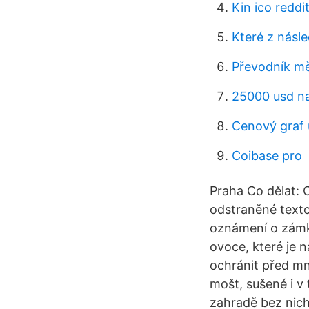
Kin ico reddi
Které z násl
Převodník mě
25000 usd n
Cenový graf 
Coibase pro
Praha Co dělat: 
odstraněné texto
oznámení o zámk
ovoce, které je
ochránit před mn
mošt, sušené i v 
zahradě bez nich