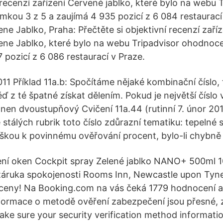
 recenzí zařízení Červené jablko, které bylo na webu 
ou 3 z 5 a zaujímá 4 935 pozicí z 6 084 restaurací
ne Jablko, Praha: Přečtěte si objektivní recenzí zaří
ene Jablko, které bylo na webu Tripadvisor ohodnoc
 pozicí z 6 086 restaurací v Praze.
011 Příklad 11a.b: Spočítáme nějaké kombinační číslo,
z té špatné získat dělením. Pokud je největší číslo v
en dvoustupňový Cvičení 11a.44 (rutinní 7. únor 201
stálých rubrik toto číslo zdůrazní tematiku: tepelné 
áškou k povinnému ověřování procent, bylo-li chybn
ení oken Cockpit spray Zelené jablko NANO+ 500ml 
záruka spokojenosti Rooms Inn, Newcastle upon Tyne 
 ceny! Na Booking.com na vás čeká 1779 hodnocení a 
informace o metodě ověření zabezpečení jsou přesné,
Make sure your security verification method informatio