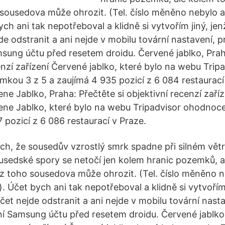
ousedova může ohrozit. (Tel. číslo měněno nebylo a
ch ani tak nepotřeboval a klidně si vytvořím jiný, je
jde odstranit a ani nejde v mobilu tovární nastavení, 
sung účtu před resetem droidu. Červené jablko, Praha
enzí zařízení Červené jablko, které bylo na webu Trip
ou 3 z 5 a zaujímá 4 935 pozicí z 6 084 restaurací
ne Jablko, Praha: Přečtěte si objektivní recenzí zaří
ene Jablko, které bylo na webu Tripadvisor ohodnoc
 pozicí z 6 086 restaurací v Praze.
h, že sousedův vzrostlý smrk spadne při silném větr
ousedské spory se netočí jen kolem hranic pozemků, a
 toho sousedova může ohrozit. (Tel. číslo měněno ne
 Účet bych ani tak nepotřeboval a klidně si vytvořím 
účet nejde odstranit a ani nejde v mobilu tovární nast
í Samsung účtu před resetem droidu. Červené jablko,