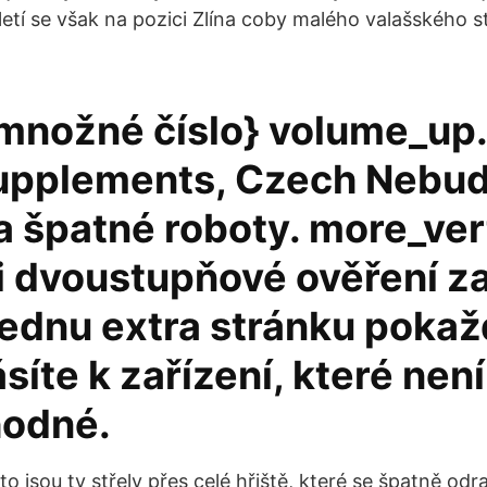
letí se však na pozici Zlína coby malého valašského 
{množné číslo} volume_up.
supplements, Czech Neb
a špatné roboty. more_ver
i dvoustupňové ověření z
jednu extra stránku pokaž
ásíte k zařízení, které není
odné.
to jsou ty střely přes celé hřiště, které se špatně odr