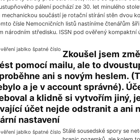
stupňového pálení pochází ze 30. let minulého století
 mechanickou součástí je rotační stírání stěn dvou ko
mto čísle Nemocničních listů nastíníme čtenářům šíř
m národním středisku. ISSN pod ověřený kompaktní ú
Zkoušel jsem změ
vést pomocí mailu, ale to dvoust
proběhne ani s novým heslem. (Te
ylo a je v account správné). Úče
eboval a klidně si vytvořím jiný, j
vající účet nejde odstranit a ani 
ární nastavení
Stálé sousedské spory se net
hranic pozemků, ale kolem to