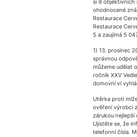
si 8 objektivních
ohodnocené známk
Restaurace Cerve
Restaurace Cerv
5 a zaujímá 5 047
1) 13. prosinec 2
správnou odpověď 
můžeme udělat on
ročník XXV Vedle 
domovní ví vyhl
Utěrka proti mlž
ověření výrobci 
zárukou nejlepší
Ujistěte se, že 
telefonní čísla. 