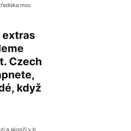
střediska moc
 extras
udeme
t. Czech
apnete,
dé, když
azí a skončí v b