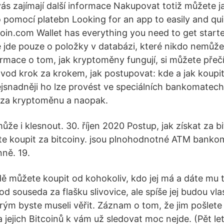
s zajímají další informace Nakupovat totiž můžete ja
to pomocí platebn Looking for an app to easily and qu
coin.com Wallet has everything you need to get start
 jde pouze o položky v databázi, které nikdo nemůž
ormace o tom, jak kryptoměny fungují, si můžete přečís
vod krok za krokem, jak postupovat: kde a jak koupit 
snadněji ho lze provést ve speciálních bankomatech
 za kryptoměnu a naopak.
ůže i klesnout. 30. říjen 2020 Postup, jak získat za b
te koupit za bitcoiny. jsou plnohodnotné ATM bankom
nně. 19.
dě můžete koupit od kohokoliv, kdo jej má a dáte mu tol
od souseda za flašku slivovice, ale spíše jej budou vl
erým byste museli věřit. Záznam o tom, že jim pošlete
ta jejich Bitcoinů k vám už sledovat moc nejde. (Pět le