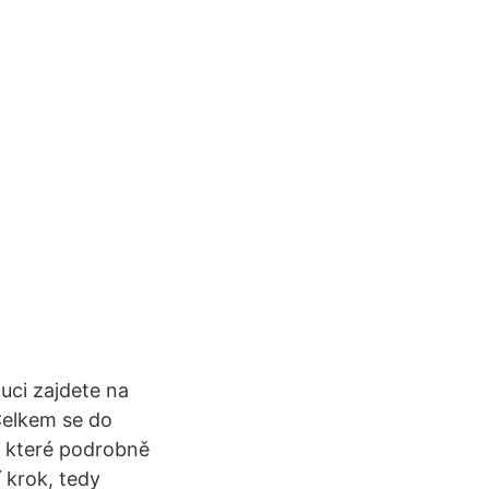
ouci zajdete na
Celkem se do
y, které podrobně
 krok, tedy