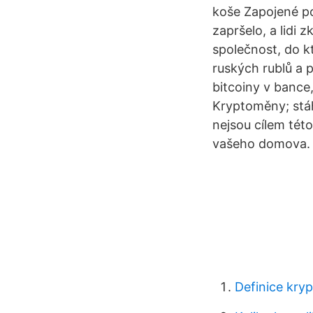
koše Zapojené po
zapršelo, a lidi z
společnost, do kt
ruských rublů a 
bitcoiny v bance
Kryptoměny; stáh
nejsou cílem tét
vašeho domova.
Definice kry