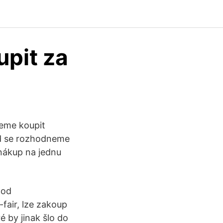
upit za
eme koupit
ud se rozhodneme
nákup na jednu
 od
fair, lze zakoup
é by jinak šlo do