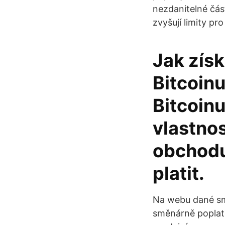
nezdanitelné čás
zvyšují limity pr
Jak získ
Bitcoin
Bitcoinu
vlastno
obchodu
platit.
Na webu dané smě
směnárně poplate