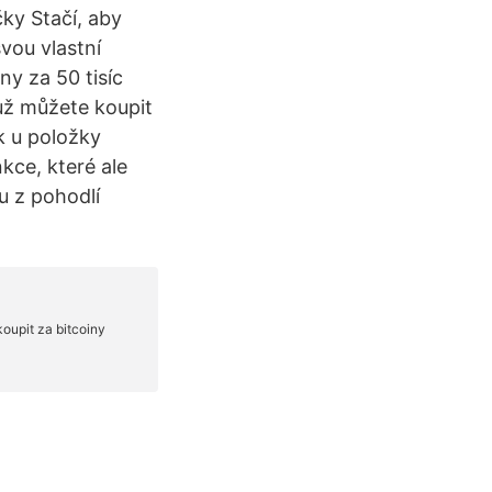
ky Stačí, aby
svou vlastní
ny za 50 tisíc
už můžete koupit
k u položky
kce, které ale
u z pohodlí