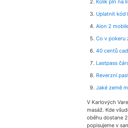
Kolik pln na l
Uplatnit kód 
Aion 2 mobil
Co v pokeru
40 centů cad
Lastpass čár
Reverzní pas
Jaké země ma
V Karlových Varec
masáž. Kde všude
oběhu dostane 21 
popisujeme v sam