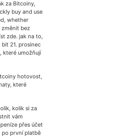
k za Bitcoiny,
ickly buy and use
ed, whether
e změnit bez
t zde. jak na to,
bit 21. prosinec
, které umožňují
itcoiny hotovost,
aty, které
ik, kolik si za
astnit vám
 peníze přes účet
t po první platbě