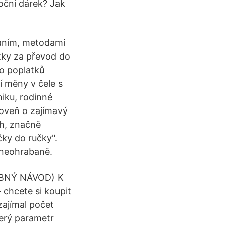
noční dárek? Jak
hraním, metodami
tky za převod do
do poplatků
í měny v čele s
niku, rodinné
roveň o zajímavý
ch, značně
čky do ručky".
 neohrabaně.
ROBNÝ NÁVOD) K
 chcete si koupit
zajímal počet
terý parametr