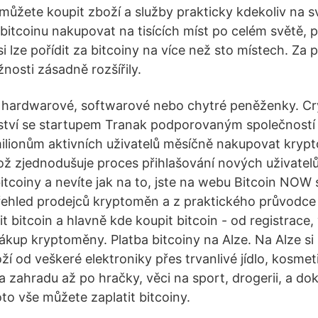
 můžete koupit zboží a služby prakticky kdekoliv na s
bitcoinu nakupovat na tisících míst po celém světě, 
 lze pořídit za bitcoiny na více než sto místech. Za p
nosti zásadně rozšířily.
t hardwarové, softwarové nebo chytré peněženky. 
rství se startupem Tranak podporovaným společnost
ilionům aktivních uživatelů měsíčně nakupovat kryp
ož zjednodušuje proces přihlašování nových uživatel
bitcoiny a nevíte jak na to, jste na webu Bitcoin NOW
řehled prodejců kryptoměn a z praktického průvodc
it bitcoin a hlavně kde koupit bitcoin - od registrace, 
kup kryptoměny. Platba bitcoiny na Alze. Na Alze si
ží od veškeré elektroniky přes trvanlivé jídlo, kosmetik
 zahradu až po hračky, věci na sport, drogerii, a do
to vše můžete zaplatit bitcoiny.