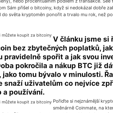
ěny), nebo procentuálním podílem z transakce. See ful
om Sám přišel o bitcoiny, když si nedokázal dobře za
 do světa kryptoměn ponořit a trvalo mu rok, než po
V článku jsme si ř
coin bez zbytečných poplatků, ja
u pravidelně spořit a jak svou inv
Doba pokročila a nákup BTC již d
ý, jako tomu bývalo v minulosti. Ř
e snaží uživatelům co nejvíce zpř
 a používání.
Pořiďte si nejznámější kryp
směnárně Coinmate, na kter