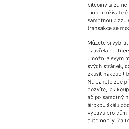
bitcoiny si za ně
mohou uživatelé 
samotnou pizzu si
transakce se mož
Můžete si vybra
uzavřela partne
umožnila svým m
svých stránek, c
zkusit nakoupit 
Naleznete zde p
dozvíte, jak koup
až po samotný ná
širokou škálu zbo
výbavu pro dům a
automobily. Za to