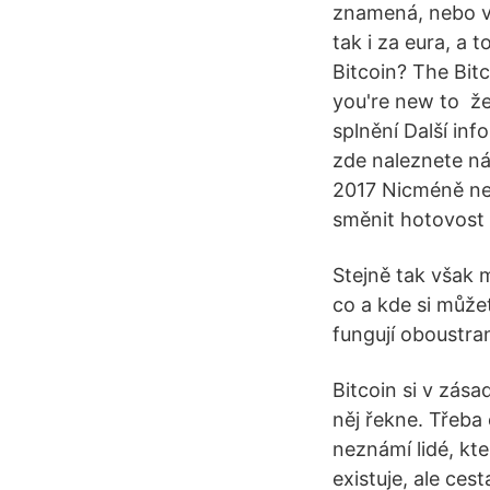
znamená, nebo vá
tak i za eura, a 
Bitcoin? The Bit
you're new to že
splnění Další inf
zde naleznete ná
2017 Nicméně nej
směnit hotovost
Stejně tak však m
co a kde si může
fungují oboustra
Bitcoin si v zása
něj řekne. Třeba 
neznámí lidé, kt
existuje, ale ces