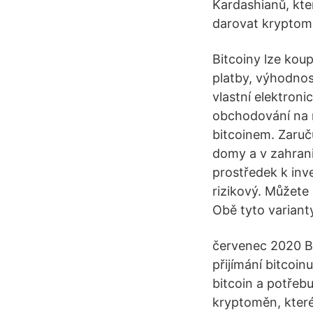
Kardashianů, kte
darovat krypto
Bitcoiny lze kou
platby, výhodnos
vlastní elektron
obchodování na ně
bitcoinem. Zaruču
domy a v zahrani
prostředek k inve
rizikový. Můžete
Obě tyto variant
červenec 2020 B
přijímání bitcoin
bitcoin a potřebu
kryptoměn, které 