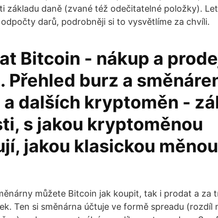
ti základu daně (zvané též odečitatelné položky). Le
o odpočty darů, podrobněji si to vysvětlíme za chvíli.
at Bitcoin - nákup a prode
u. Přehled burz a směnáre
 a dalších kryptoměn - zá
sti, s jakou kryptoměnou
jí, jakou klasickou měnou
nárny můžete Bitcoin jak koupit, tak i prodat a za t
k. Ten si směnárna účtuje ve formě spreadu (rozdíl 