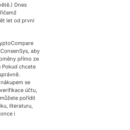
větě.) Dnes
přičemž
ět let od první
CryptoCompare
í ConsenSys, aby
toměny přímo ze
ů Pokud chcete
 správně.
e nákupem se
verifikace účtu,
 můžete pořídit
u, literaturu,
konce i