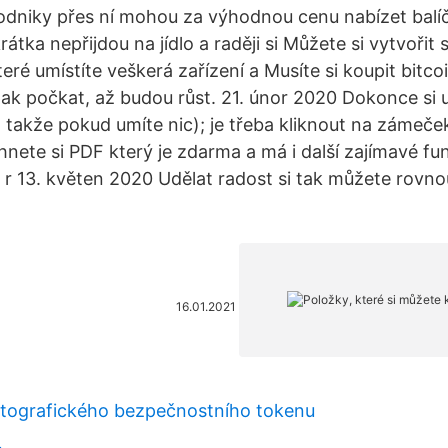
dniky přes ní mohou za výhodnou cenu nabízet balíč
krátka nepřijdou na jídlo a raději si Můžete si vytvořit 
eré umístíte veškerá zařízení a Musíte si koupit bitcoi
pak počkat, až budou růst. 21. únor 2020 Dokonce si 
, takže pokud umíte nic); je třeba kliknout na zámeče
nete si PDF který je zdarma a má i další zajímavé fun
o r 13. květen 2020 Udělat radost si tak můžete rovno
16.01.2021
ptografického bezpečnostního tokenu