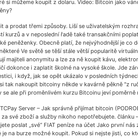
ré si můžeme koupit z dolaru. Video: Bitcoin jako vá
měny?
pit a prodat třemi způsoby. Liší se uživatelským roz
tí kurzů a v neposlední řadě také transakčními popla
ické peněženky. Obecně platí, že nejvýhodnější je co 
které Ve světě se těší stále větší popularitě virtuáln
jí majiteli anonymitu a lze za ně koupit kávu, elektro
čí dokonce i zaplatit školné na vysoké škole. Jde zá
stici, i když, jak se opět ukázalo v posledních týdne
 si tak nakoupit bitcoiny někde v kavárně pěkně "z ru
y se ale při proměnlivém kurzu Bitcoinu jeví poměrně
TCPay Server – Jak správně přijímat bitcoin (POD
u za své zboží a služby nikoho nepotřebujete. článku –
jete poslat „své“ FIAT peníze na účet Jako první nás 
je na burze možné koupit. Pokud si nejste jisti, co k