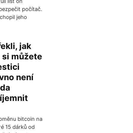
l list on
bezpečit počítač.
chopil jeho
ekli, jak
k si můžete
estici
ávno není
ada
íjemnit
toměnu bitcoin na
é 15 dárků od