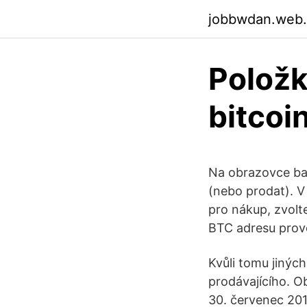
jobbwdan.web
Položk
bitcoi
Na obrazovce ba
(nebo prodat). V
pro nákup, zvolt
BTC adresu prov
Kvůli tomu jiných
prodávajícího. O
30. červenec 2019