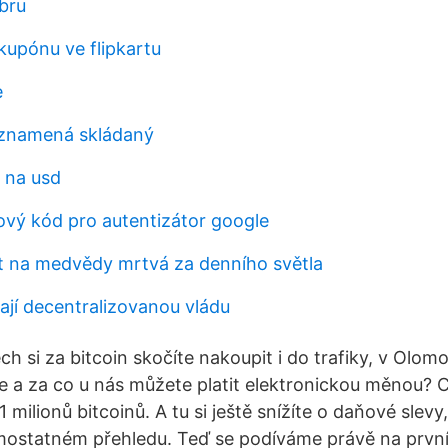
ibru
kupónu ve flipkartu
e
 znamená skládaný
 na usd
ový kód pro autentizátor google
t na medvědy mrtvá za denního světla
jí decentralizovanou vládu
h si za bitcoin skočíte nakoupit i do trafiky, v Olom
 a za co u nás můžete platit elektronickou měnou? 
milionů bitcoinů. A tu si ještě snížíte o daňové slev
ostatném přehledu. Teď se podíváme právě na první