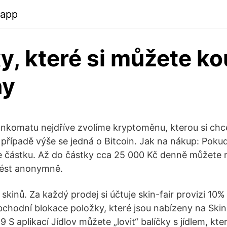
.app
y, které si můžete ko
ny
nkomatu nejdříve zvolíme kryptoměnu, kterou si chc
 případě výše se jedná o Bitcoin. Jak na nákup: Pok
e částku. Až do částky cca 25 000 Kč denně můžete 
ést anonymně.
 skinů. Za každý prodej si účtuje skin-fair provizi 10%
bchodní blokace položky, které jsou nabízeny na Skin-
 S aplikací Jídlov můžete „lovit“ balíčky s jídlem, kter