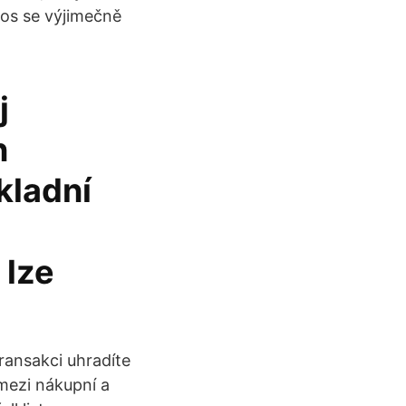
tos se výjimečně
j
n
kladní
 lze
ransakci uhradíte
mezi nákupní a